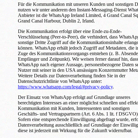
Für die Kommunikation mit unseren Kunden und sonstigen Dr
nutzen wir unter anderem den Instant-Messaging-Dienst Wha
Anbieter ist die WhatsApp Ireland Limited, 4 Grand Canal Sq
Grand Canal Harbour, Dublin 2, Irland.
Die Kommunikation erfolgt über eine Ende-zu-Ende-
Verschlüsselung (Peer-to-Peer), die verhindert, dass WhatsAp
sonstige Dritte Zugriff auf die Kommunikationsinhalte erlang
können. WhatsApp erhält jedoch Zugriff auf Metadaten, die 
Zuge des Kommunikationsvorgangs entstehen (z. B. Absende
Empfänger und Zeitpunkt). Wir weisen ferner darauf hin, das
WhatsApp nach eigener Aussage, personenbezogene Daten se
Nutzer mit seiner in den USA ansässigen Konzernmutter Meta 
Weitere Details zur Datenverarbeitung finden Sie in der
Datenschutzrichtlinie von WhatsApp unter:
https://www.whatsapp.com/legal/#privacy-policy
.
Der Einsatz von WhatsApp erfolgt auf Grundlage unseres
berechtigten Interesses an einer möglichst schnellen und effek
Kommunikation mit Kunden, Interessenten und sonstigen
Geschäfts- und Vertragspartnern (Art. 6 Abs. 1 lit. f DSGVO)
Sofern eine entsprechende Einwilligung abgefragt wurde, erfo
Datenverarbeitung ausschließlich auf Grundlage der Einwilli
diese ist jederzeit mit Wirkung für die Zukunft widerrufbar.