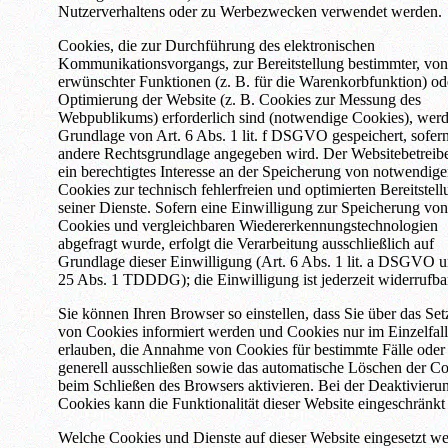
Nutzerverhaltens oder zu Werbezwecken verwendet werden.
Cookies, die zur Durchführung des elektronischen
Kommunikationsvorgangs, zur Bereitstellung bestimmter, von
erwünschter Funktionen (z. B. für die Warenkorbfunktion) od
Optimierung der Website (z. B. Cookies zur Messung des
Webpublikums) erforderlich sind (notwendige Cookies), werd
Grundlage von Art. 6 Abs. 1 lit. f DSGVO gespeichert, sofer
andere Rechtsgrundlage angegeben wird. Der Websitebetreibe
ein berechtigtes Interesse an der Speicherung von notwendig
Cookies zur technisch fehlerfreien und optimierten Bereitstel
seiner Dienste. Sofern eine Einwilligung zur Speicherung von
Cookies und vergleichbaren Wiedererkennungstechnologien
abgefragt wurde, erfolgt die Verarbeitung ausschließlich auf
Grundlage dieser Einwilligung (Art. 6 Abs. 1 lit. a DSGVO 
25 Abs. 1 TDDDG); die Einwilligung ist jederzeit widerrufba
Sie können Ihren Browser so einstellen, dass Sie über das Set
von Cookies informiert werden und Cookies nur im Einzelfall
erlauben, die Annahme von Cookies für bestimmte Fälle oder
generell ausschließen sowie das automatische Löschen der C
beim Schließen des Browsers aktivieren. Bei der Deaktivieru
Cookies kann die Funktionalität dieser Website eingeschränkt 
Welche Cookies und Dienste auf dieser Website eingesetzt we