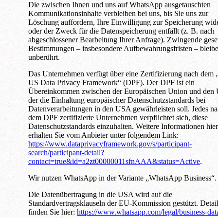
Die zwischen Ihnen und uns auf WhatsApp ausgetauschten
Kommunikationsinhalte verbleiben bei uns, bis Sie uns zur
Löschung auffordern, Ihre Einwilligung zur Speicherung wid
oder der Zweck für die Datenspeicherung entfällt (z. B. nach
abgeschlossener Bearbeitung Ihrer Anfrage). Zwingende gese
Bestimmungen – insbesondere Aufbewahrungsfristen – bleib
unberührt.
Das Unternehmen verfügt über eine Zertifizierung nach dem
US Data Privacy Framework“ (DPF). Der DPF ist ein
Übereinkommen zwischen der Europäischen Union und den
der die Einhaltung europäischer Datenschutzstandards bei
Datenverarbeitungen in den USA gewährleisten soll. Jedes n
dem DPF zertifizierte Unternehmen verpflichtet sich, diese
Datenschutzstandards einzuhalten. Weitere Informationen hie
erhalten Sie vom Anbieter unter folgendem Link:
https://www.dataprivacyframework.gov/s/participant-
search/participant-detail?
contact=true&id=a2zt00000011sfnAAA&status=Active
.
Wir nutzen WhatsApp in der Variante „WhatsApp Business“.
Die Datenübertragung in die USA wird auf die
Standardvertragsklauseln der EU-Kommission gestützt. Detai
finden Sie hier:
https://www.whatsapp.com/legal/business-dat