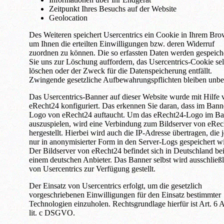
Zeitpunkt Ihres Besuchs auf der Website
Geolocation
Des Weiteren speichert Usercentrics ein Cookie in Ihrem Bro
um Ihnen die erteilten Einwilligungen bzw. deren Widerruf
zuordnen zu können. Die so erfassten Daten werden gespeiche
Sie uns zur Löschung auffordern, das Usercentrics-Cookie sel
löschen oder der Zweck für die Datenspeicherung entfällt.
Zwingende gesetzliche Aufbewahrungspflichten bleiben unbe
Das Usercentrics-Banner auf dieser Website wurde mit Hilfe 
eRecht24 konfiguriert. Das erkennen Sie daran, dass im Bann
Logo von eRecht24 auftaucht. Um das eRecht24-Logo im Ba
auszuspielen, wird eine Verbindung zum Bildserver von eRe
hergestellt. Hierbei wird auch die IP-Adresse übertragen, die 
nur in anonymisierter Form in den Server-Logs gespeichert wi
Der Bildserver von eRecht24 befindet sich in Deutschland be
einem deutschen Anbieter. Das Banner selbst wird ausschließl
von Usercentrics zur Verfügung gestellt.
Der Einsatz von Usercentrics erfolgt, um die gesetzlich
vorgeschriebenen Einwilligungen für den Einsatz bestimmter
Technologien einzuholen. Rechtsgrundlage hierfür ist Art. 6 
lit. c DSGVO.