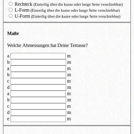
Rechteck
(Einteilig über die kurze oder lange Seite verschiebbar)
L-Form
(Einteilig über die kurze oder lange Seite verschiebbar)
U-Form
(Einteilig über die kurze oder lange Seite verschiebbar)
Maße
Welche Abmessungen hat Deine Terrasse?
a
m
b
m
a
m
b
m
c
m
d
m
a
m
b
m
c
m
d
m
e
m