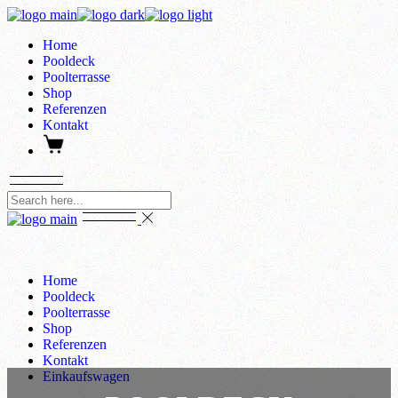
Skip
to
Home
the
Pooldeck
content
Poolterrasse
Shop
Referenzen
Kontakt
Home
Pooldeck
Poolterrasse
Shop
Referenzen
Kontakt
Einkaufswagen